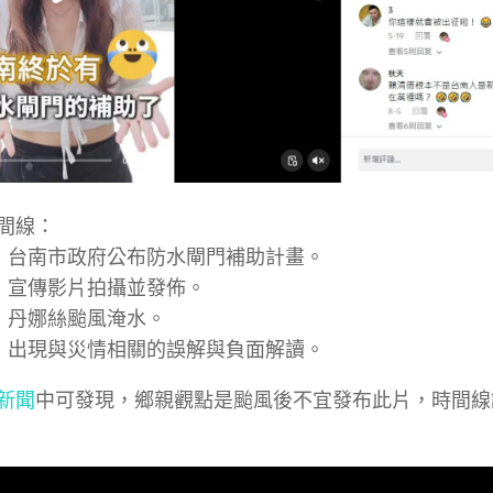
間線：
08 台南市政府公布防水閘門補助計畫。
19 宣傳影片拍攝並發佈。
06 丹娜絲颱風淹水。
11 出現與災情相關的誤解與負面解讀。
新聞
中可發現，鄉親觀點是颱風後不宜發布此片，時間線