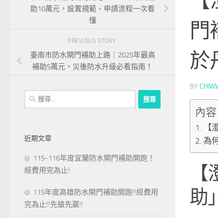
【
助10萬元，設置規範、申請流程一次看
懂
門
PREVIOUS STORY
於
臺南市防水閘門補助上路｜2025年最高
補助5萬元，災後防水升級必看指南！
BY
CHIW
搜
尋
內容
關
【
鍵
近期文章
為
字:
115-116年度宜蘭防水閘門補助開跑！
【
經費用完為止!
助
115年度高雄防水閘門補助開跑!!經費用
完為止!!先搶先贏!!