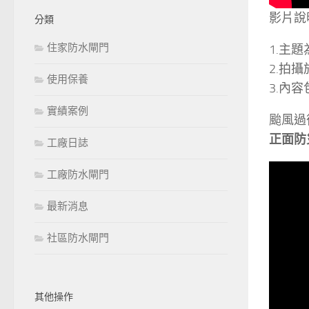
影片說
分類
住家防水閘門
1.主
2.拍
使用保養
3.內
實績案例
颱風過
正面防
工廠日誌
工廠防水閘門
最新消息
社區防水閘門
其他操作