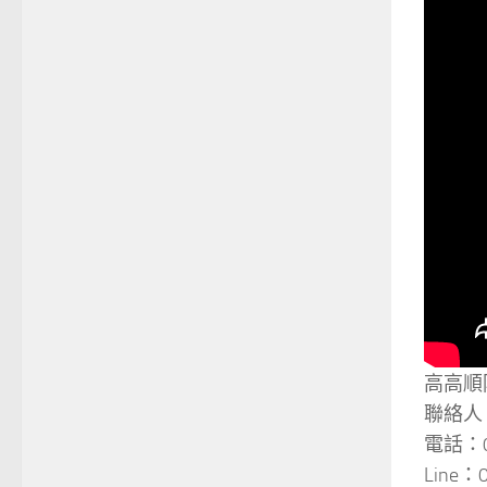
高高順
聯絡人
電話：09
Line：