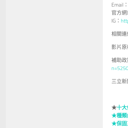
Email：
官方網
IG：
htt
相關連
影片原
補助政
n=525
三立新
★
十大
★種類
★保固