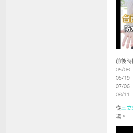
前後時
05/
05/
07/
08/
從
三立
場。