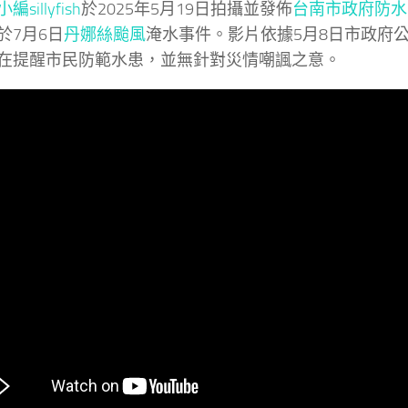
sillyfish
於2025年5月19日拍攝並發佈
台南市政府防水
於7月6日
丹娜絲颱風
淹水事件。影片依據5月8日市政府
在提醒市民防範水患，並無針對災情嘲諷之意。