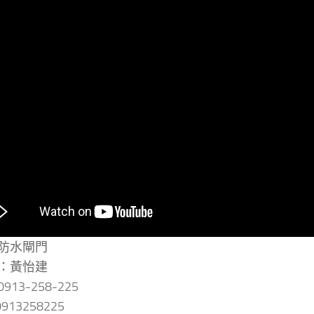
防水閘門
：黃怡建
13-258-225
0913258225