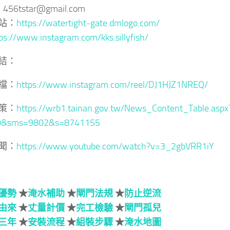
 456tstar@gmail.com
站：
https://watertight-gate.dmlogo.com/
ps://www.instagram.com/kks.sillyfish/
結：
檔：
https://www.instagram.com/reel/DJ1HJZ1NREQ/
策：
https://wrb1.tainan.gov.tw/News_Content_Table.aspx
0&sms=9802&s=8741155
聞：
https://www.youtube.com/watch?v=3_2gbVRR1iY
優勢
★
淹水補助
★
閘門法規
★
防止逆流
由來
★
丈量計價
★
完工檢驗
★
閘門孤兒
三年
★
安裝流程
★
組裝步驟
★
淹水地圖