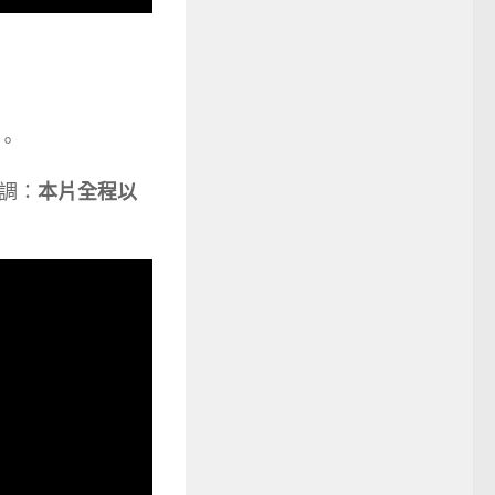
。
調：
本片全程以