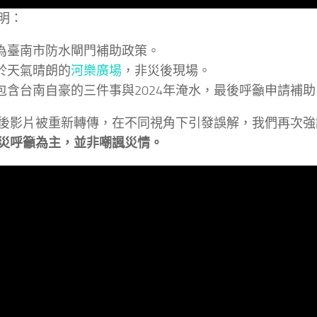
明：
題為臺南市防水閘門補助政策。
攝於天氣晴朗的
河樂廣場
，非災後現場。
容包含台南自豪的三件事與2024年淹水，最後呼籲申請補助
後影片被重新轉傳，在不同視角下引發誤解，我們再次強
災呼籲為主，並非嘲諷災情。