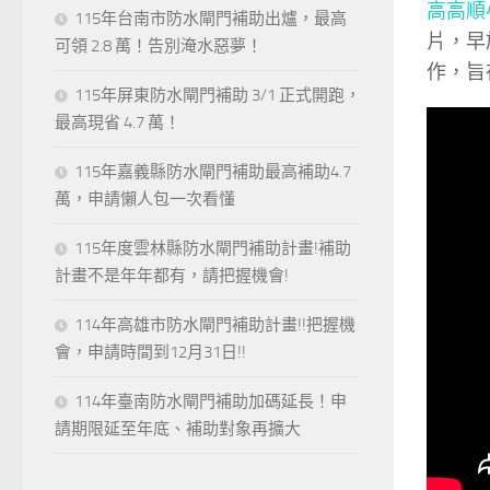
高高順小編
115年台南市防水閘門補助出爐，最高
片，早
可領 2.8 萬！告別淹水惡夢！
作，旨
115年屏東防水閘門補助 3/1 正式開跑，
最高現省 4.7 萬！
115年嘉義縣防水閘門補助最高補助4.7
萬，申請懶人包一次看懂
115年度雲林縣防水閘門補助計畫!補助
計畫不是年年都有，請把握機會!
114年高雄市防水閘門補助計畫!!把握機
會，申請時間到12月31日!!
114年臺南防水閘門補助加碼延長！申
請期限延至年底、補助對象再擴大