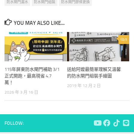
防水閘門漏水
防水閘門組裝
防水閘門膠條更換
YOU MAY ALSO LIKE...
9
115年屏東防水閘門補助 3/1
送給阿嬤最簡單理解又溫馨
正式開跑，最高現省 4.7
的防水閘門組裝手繪圖
萬！
2019 年 12 月 2 日
2026 年 3 月 16 日
FOLLOW: