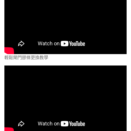
輕鬆閘門膠條更換教學