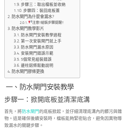
步驟三：取出檔板並收納
步驟四：裝回底板蓋
防水閘門為什麼會漏水?
注意!!組裝步驟提醒!!
防水閘門教學影片
防水閘門安裝教學過程
第一次安裝閘門就上手
防水閘門漏水原因
安裝閘門錯誤示範
5個常見組裝錯誤
邊柱鋁條鬆動說明
防水閘門膠條更換
一、防水閘門安裝教學
步驟一：掀開底板並清潔底溝
首先，將
防水閘門
的底板掀起，並仔細清理底溝內的髒污與雜
物。這是確保後續安裝時，檔板能夠緊密貼合，避免因異物導
致漏水的關鍵步驟。