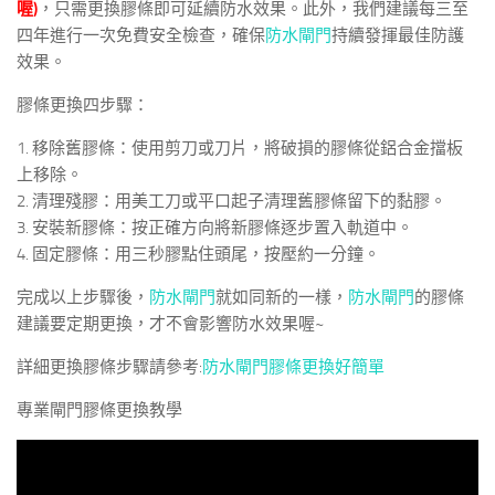
喔)
，只需更換膠條即可延續防水效果。此外，我們建議每三至
四年進行一次免費安全檢查，確保
防水閘門
持續發揮最佳防護
效果。
膠條更換四步驟：
1. 移除舊膠條：使用剪刀或刀片，將破損的膠條從鋁合金擋板
上移除。
2. 清理殘膠：用美工刀或平口起子清理舊膠條留下的黏膠。
3. 安裝新膠條：按正確方向將新膠條逐步置入軌道中。
4. 固定膠條：用三秒膠點住頭尾，按壓約一分鐘。
完成以上步驟後，
防水閘門
就如同新的一樣，
防水閘門
的膠條
建議要定期更換，才不會影響防水效果喔~
詳細更換膠條步驟請參考:
防水閘門膠條更換好簡單
專業閘門膠條更換教學