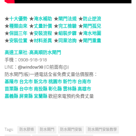
★
十大優勢
★
淹水補助
★
閘門法規
★
防止逆流
★
種類由來
★
丈量計價
★
完工檢驗
★
閘門孤兒
★
保固三年
★
安裝流程
★
組裝步驟
★
淹水地圖
★
安裝位置
★
材料差異
★
同業洽詢
★
閘門重量
高達工業社-高高順防水閘門
手機：0908-918-918
LINE：
@window98
(ID前面有@)
防水閘門(板)一通電話全省免費丈量估價服務：
基隆市
台北市 新北市
桃園市
新竹市
台南市
苗栗縣
台中市
南投縣
彰化縣
雲林縣
高雄市
嘉義縣
屏東縣
宜蘭縣
歡迎來電預約免費丈量
Tags:
防水膠條
防水閘門
防水閘門安裝
防水閘門安裝教學