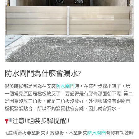
防水閘門為什麼會漏水?
很多時候都是因為在安裝
防水閘門
時，在某些步驟出錯了，第
一個常見原因是檔板放反了，要記得是有膠條那面朝下喔~第二
是因為沒放三角板，或是三角板沒放好，外側膠條沒有跟閘門
檔板緊緊貼合，所以不夠緊實就會有縫，因此就會漏水。
注意!!組裝步驟提醒!!
1.底槽蓋板要拿起來再放檔板，不拿起來
防水閘門
會沒有功效喔