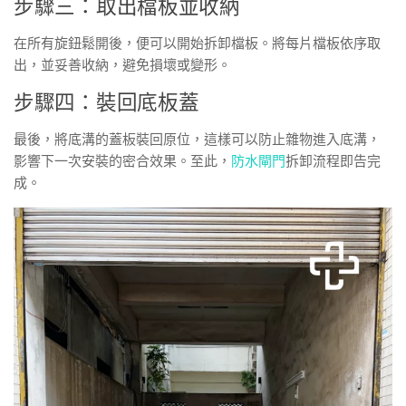
步驟三：取出檔板並收納
在所有旋鈕鬆開後，便可以開始拆卸檔板。將每片檔板依序取
出，並妥善收納，避免損壞或變形。
步驟四：裝回底板蓋
最後，將底溝的蓋板裝回原位，這樣可以防止雜物進入底溝，
影響下一次安裝的密合效果。至此，
防水閘門
拆卸流程即告完
成。