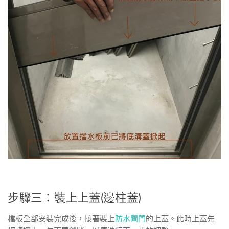
步驟三：裝上上蓋(邊柱蓋)
檔板全部安裝完成後，接著裝上
防水閘門
的上蓋。此時上蓋先