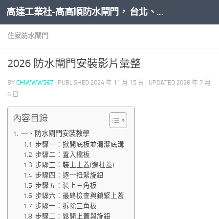
高達工業社-高高順防水閘門， 台北、新北、桃園、新竹、台中、台南、高雄全台防水閘門推薦安裝
Skip to content
住家防水閘門
2026 防水閘門安裝影片彙整
BY
CHIWWW567
· PUBLISHED
2024 年 11 月 15 日
· UPDATED
2026 年 7 月
6 日
內容目錄
一、防水閘門安裝教學
步驟一：掀開底板並清潔底溝
步驟二：置入檔板
步驟三：裝上上蓋(邊柱蓋)
步驟四：逐一扭緊旋鈕
步驟五：裝上三角板
步驟六：最終檢查與鎖緊上蓋
步驟一：拆除三角板
步驟二：鬆開上蓋與旋鈕