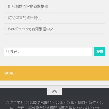
訂閱網站內容的資訊提供
訂閱留言的資訊提供
WordPress.org 台灣繁體中文
搜
尋
關
鍵
字:
MORE
高達工業社-高高順防水閘門， 台北、新北、桃園、新竹、台
中、台南、高雄全台防水閘門推薦安裝 © 2026. All Rights