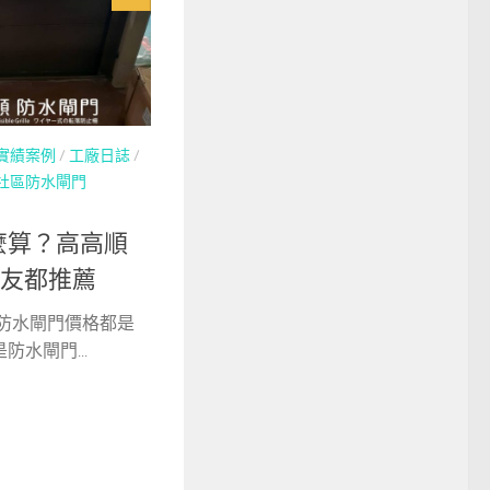
實績案例
/
工廠日誌
/
社區防水閘門
麼算？高高順
網友都推薦
 防水閘門價格都是
水閘門...