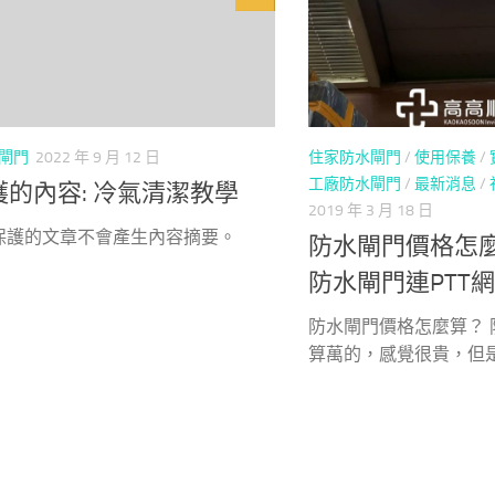
閘門
2022 年 9 月 12 日
住家防水閘門
/
使用保養
/
工廠防水閘門
/
最新消息
/
護的內容: 冷氣清潔教學
2019 年 3 月 18 日
保護的文章不會產生內容摘要。
防水閘門價格怎
防水閘門連PTT
防水閘門價格怎麼算？
算萬的，感覺很貴，但是防