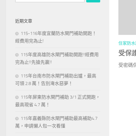
尋
關
鍵
近期文章
字:
115-116年度宜蘭防水閘門補助開跑！
經費用完為止!
住家防水
受保
115年度高雄防水閘門補助開跑!!經費用
完為止!!先搶先贏!!
受密碼
115年台南市防水閘門補助出爐，最高
可領 2.8 萬！告別淹水惡夢！
115年屏東防水閘門補助 3/1 正式開跑，
最高現省 4.7 萬！
115年嘉義縣防水閘門補助最高補助4.7
萬，申請懶人包一次看懂