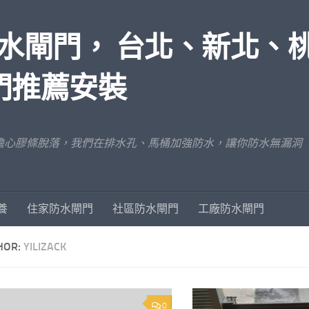
水閘門， 台北、新北、
門推薦安裝
擔心膠條脫落，我們在排水孔、馬桶加強防水，讓你防水無漏洞
養
住家防水閘門
社區防水閘門
工廠防水閘門
HOR:
YILIZACK
0