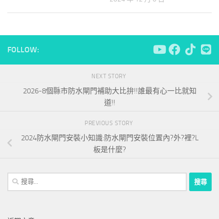
FOLLOW:
NEXT STORY
2026-8個縣市防水閘門補助大比拚!!誰最有心一比就知
道!!
PREVIOUS STORY
2024防水閘門安裝小知識:防水閘門安裝位置內?外?裡?L
板是什麼?
搜
尋
關
鍵