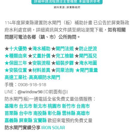
114年度屏東縣建置防水閘門（板）補助計畫 已公告於屏東縣政
府水利處官網，詳細資訊與文件請至網站瀏覽下載，
如有相關
問題可電洽各鄉（鎮、市）公所詢問。
★
十大優勢
★
淹水補助
★
閘門法規
★
防止逆流
★種類由來
★
丈量計價
★
完工檢驗
★
閘門孤兒
★保固三年
★
安裝流程
★
組裝步驟
★
淹水地圖
★安裝位置
★
材料差異
★
同業洽詢 ★
閘門重量
高達工業社-高高順防水閘門
手機：0908-918-918
LINE：
@window98
(ID前面有@)
防水閘門(板)一通電話全省免費丈量估價服務：
基隆市
台北市 新北市
桃園市
新竹市
台南市
苗栗縣
台中市
南投縣
彰化縣
雲林縣
高雄市
嘉義縣
屏東縣
宜蘭縣
歡迎來電預約免費丈量
防水閘門實績分享
IRON
SOLAR