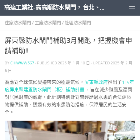
高達工業社-高高順防水閘門， 台北、新北、桃園、新竹、台中、台南、高雄全台防水閘門推薦安裝
Skip to content
住家防水閘門
/
工廠防水閘門
/
社區防水閘門
屏東縣防水閘門補助3月開跑，把握機會申
請補助!!
BY
CHIWWW567
· PUBLISHED
2025 年 1 月 10 日
· UPDATED
2025 年 2 月
6 日
為應對全球氣候變遷帶來的極端氣候，
屏東縣政府
推出了
114年
度屏東縣建置防水閘門（板）補助計畫
，旨在減少颱風及豪雨
對居民財產的威脅。此計劃特別針對曾經歷過水患的合法建築
物提供補助，透過有效的水患防治措施，保障居民的生活安
全。