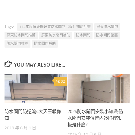
Tags:
114年度屏東縣建置防水閘門（板）補助計畫
屏東防水閘門
屏東防水閘門推薦
屏東防水閘門補助
防水閘門
防水閘門優惠
防水閘門推薦
防水閘門補助
YOU MAY ALSO LIKE...
32
防水閘門防逆流4大天王報你
2024防水閘門安裝小知識:防
知
水閘門安裝位置內?外?裡?L
板是什麼?
2019 年 8 月 1 日
2024 年 12 月 6 日