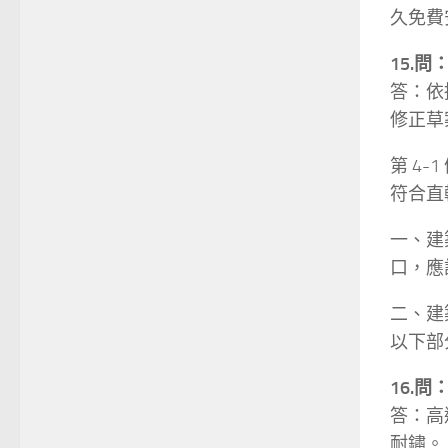
久免費
15.
答：依
修正草
第 4
符合直
一、建
口，應
二、建
以下部
16.
答：高
耐鏽。