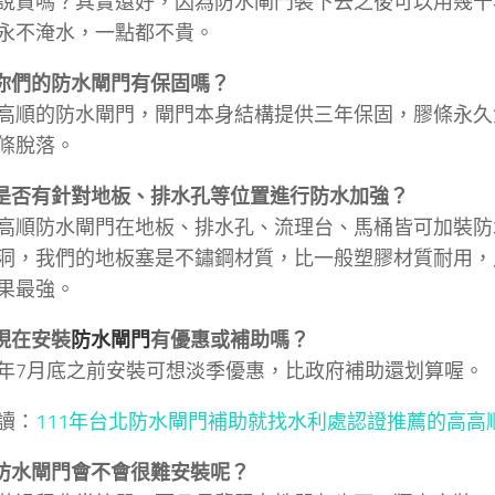
說貴嗎？其實還好，因為防水閘門裝下去之後可以用幾十
永不淹水，一點都不貴。
：你們的防水閘門有保固嗎？
高順的防水閘門，閘門本身結構提供三年保固，膠條永久
條脫落。
：是否有針對地板、排水孔等位置進行防水加強？
高順防水閘門在地板、排水孔、流理台、馬桶皆可加裝防
洞，我們的地板塞是不鏽鋼材質，比一般塑膠材質耐用，
果最強。
：現在安裝
防水閘門
有優惠或補助嗎？
年7月底之前安裝可想淡季優惠，比政府補助還划算喔。
讀：
111年台北防水閘門補助就找水利處認證推薦的高高
：防水閘門會不會很難安裝呢？