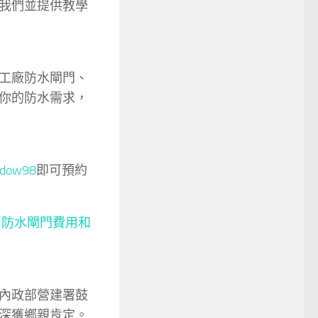
我們並提供教學
工廠防水閘門、
你的防水需求，
dow98
即可預約
以
防水閘門費用和
內政部營建署鼓
深獲鄉親肯定。