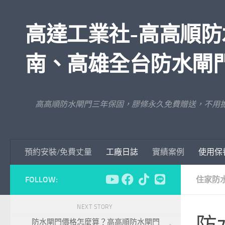
Skip to content
高達工業社-高高順防
南、高雄全台防水閘
高高順防水閘門三年保固，膠條永久免費贈送，不用
預約安裝/免費丈量
工廠日誌
實績案例
使用保
FOLLOW:
住家防
NEXT STORY
防水閘門價格怎麼算？高高順防水閘門