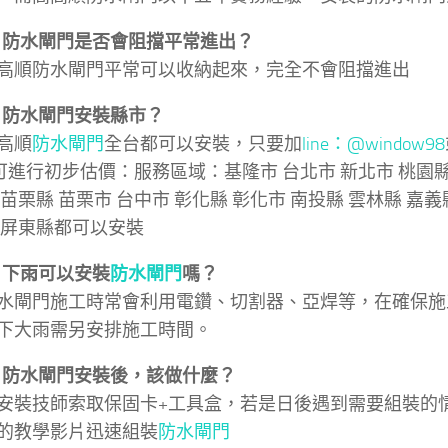
問：防水閘門是否會阻擋平常進出？
高順防水閘門平常可以收納起來，完全不會阻擋進出
問：防水閘門安裝縣市？
高順
防水閘門
全台都可以安裝，只要加
line：@window98
即可進行初步估價：服務區域：基隆市 台北市 新北市 桃園縣
 苗栗縣 苗栗市 台中市 彰化縣 彰化市 南投縣 雲林縣 嘉義
 屏東縣都可以安裝
問：下雨可以安裝
防水閘門
嗎？
水閘門施工時常會利用電鑽、切割器、亞焊等，在確保施
下大雨需另安排施工時間。
問：防水閘門安裝後，該做什麼？
安裝技師索取保固卡+工具盒，若是日後遇到需要組裝的
的教學影片迅速組裝
防水閘門