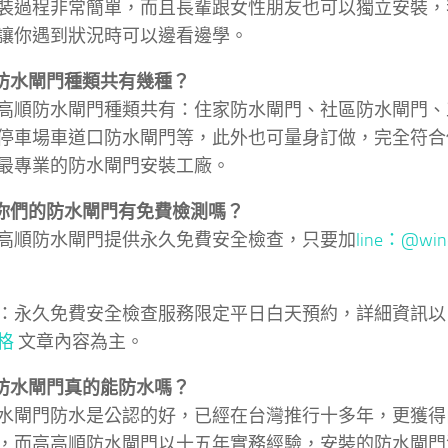
裝過程非常簡單，而且長輩跟女性朋友也可以獨立安裝，
讓你遇到狀況時可以邊看邊學。
：防水閘門種類共有幾種？
高順防水閘門種類共有：住家防水閘門、社區防水閘門、
停車場車道口防水閘門等，此外也可量身訂做，完全符合
最專業的防水閘門安裝工廠。
：你們的防水閘門有免費檢測嗎？
高順防水閘門提供永久免費安全檢查，只要加
line：@win
：永久免費安全檢查服務限定平日白天預約，詳細資訊
格
文章內容為主。
：防水閘門真的能防水嗎？
水閘門防水是公認的好，已經在台灣推行十多年，更獲得
，而高高順防水閘門以十五年實務經驗，安裝的防水閘門