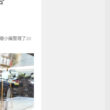
答
邊小編整理了20