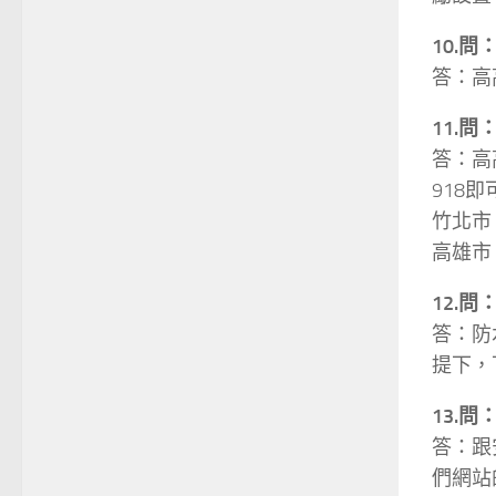
10.
答：高
11.
答：高
918
竹北市
高雄市
12.
答：防
提下，
13.
答：跟
們網站