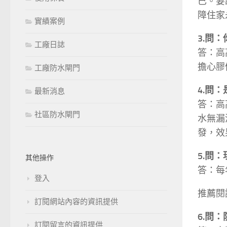
已。要
障住家
實績案例
3.問
工廠日誌
答：高
擔心膠
工廠防水閘門
4.問
最新消息
答：高
社區防水閘門
水無漏
發，效
5.問
其他操作
答：每
登入
推薦閱
訂閱網站內容的資訊提供
6.問
訂閱留言的資訊提供