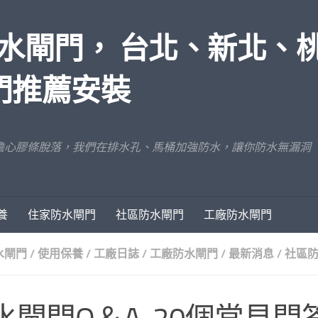
水閘門， 台北、新北、
門推薦安裝
擔心膠條脫落，我們在排水孔、馬桶加強防水，讓你防水無漏洞
養
住家防水閘門
社區防水閘門
工廠防水閘門
水閘門
/
使用保養
/
工廠日誌
/
工廠防水閘門
/
最新消息
/
社區