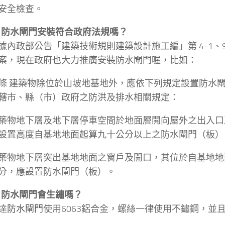
安全檢查。
問：防水閘門安裝符合政府法規嗎？
據內政部公告「建築技術規則建築設計施工編」第 4-1、96
案，現在政府也大力推廣安裝防水閘門喔，比如：
-1 條 建築物除位於山坡地基地外，應依下列規定設置防水
轄市、縣（市）政府之防洪及排水相關規定：
築物地下層及地下層停車空間於地面層開向屋外之出入口
設置高度自基地地面起算九十公分以上之防水閘門（板）
築物地下層突出基地地面之窗戶及開口，其位於自基地地
分，應設置防水閘門（板）。
問：防水閘門會生鏽嗎？
達
防水閘門
使用6063鋁合金，螺絲一律使用不鏽鋼，並