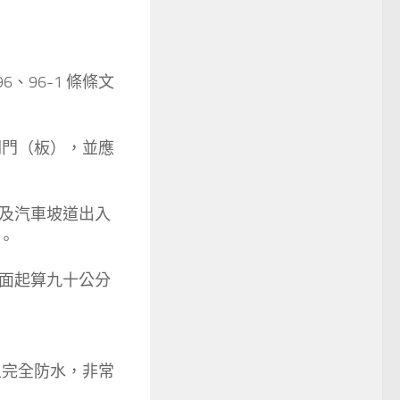
、96-1 條條文
閘門（板），並應
及汽車坡道出入
。
面起算九十公分
且完全防水，非常