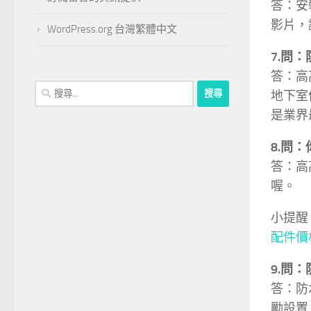
答：安
影片，
WordPress.org 台灣繁體中文
7.問
答：高
搜
地下室
尋
是業界
關
鍵
8.問
字:
答：高
喔。
小提醒
配件價
9.問
答：防
勵設置