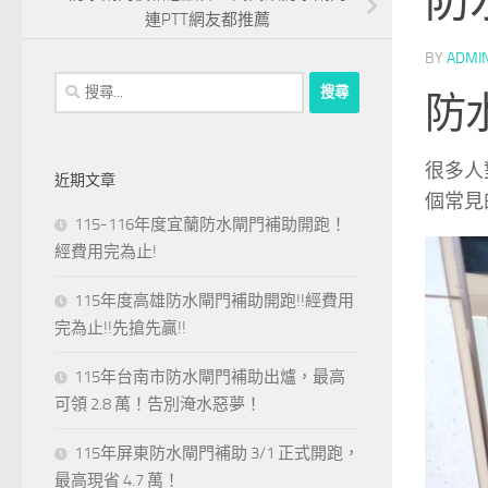
防
連PTT網友都推薦
BY
ADMI
搜
防
尋
關
鍵
很多人
近期文章
字:
個常見
115-116年度宜蘭防水閘門補助開跑！
經費用完為止!
115年度高雄防水閘門補助開跑!!經費用
完為止!!先搶先贏!!
115年台南市防水閘門補助出爐，最高
可領 2.8 萬！告別淹水惡夢！
115年屏東防水閘門補助 3/1 正式開跑，
最高現省 4.7 萬！