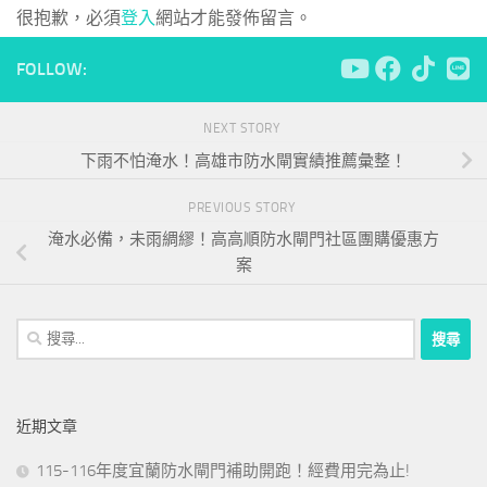
很抱歉，必須
登入
網站才能發佈留言。
FOLLOW:
NEXT STORY
下雨不怕淹水！高雄市防水閘實績推薦彙整！
PREVIOUS STORY
淹水必備，未雨綢繆！高高順防水閘門社區團購優惠方
案
搜
尋
關
鍵
近期文章
字:
115-116年度宜蘭防水閘門補助開跑！經費用完為止!