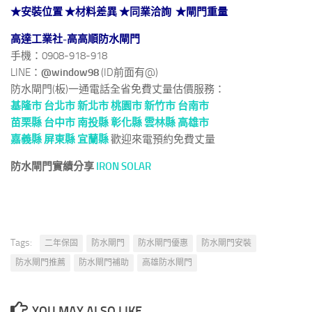
★安裝位置
★
材料差異
★
同業洽詢 ★
閘門重量
高達工業社-高高順防水閘門
手機：0908-918-918
LINE：
@window98
(ID前面有@)
防水閘門(板)一通電話全省免費丈量估價服務：
基隆市
台北市 新北市
桃園市
新竹市
台南市
苗栗縣
台中市
南投縣
彰化縣
雲林縣
高雄市
嘉義縣
屏東縣
宜蘭縣
歡迎來電預約免費丈量
防水閘門實績分享
IRON
SOLAR
Tags:
二年保固
防水閘門
防水閘門優惠
防水閘門安裝
防水閘門推薦
防水閘門補助
高雄防水閘門
YOU MAY ALSO LIKE...