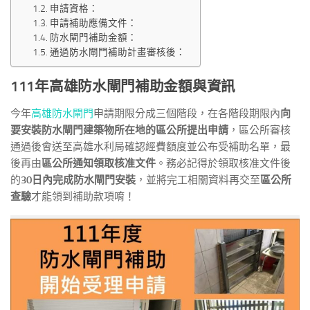
申請資格：
申請補助應備文件：
防水閘門補助金額：
通過防水閘門補助計畫審核後：
111年高雄防水閘門補助金額與資訊
今年
高雄防水閘門
申請期限分成三個階段，在各階段期限內
向
要安裝防水閘門建築物所在地的區公所提出申請
，區公所審核
通過後會送至高雄水利局確認經費額度並公布受補助名單，最
後再由
區公所通知領取核准文件
。務必記得於領取核准文件後
的
30日內完成防水閘門安裝
，並將完工相關資料再交至
區公所
查驗
才能領到補助款項唷！