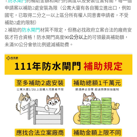
1.
防水閘門
的補助金額和閘門的高度以及安裝位置有關，每一個
申請案以補助2處安裝為限（公寓大廈有各自獨立進出口，例如
國宅，已取得二分之一以上區分所有權人同意書申請者，不受
補助2處的限制）
2.補助的
防水閘門
材質不限定，但務必找政府立案合法的廠商安
裝才符合資格！防水閘門高度
90公分以上
的可領最高補助額，
未滿90公分會依比例遞減補助費。