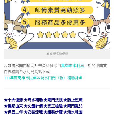
高高順品牌優勢
高雄防水閘門補助計畫資料參考自
高雄市水利局
，相關申請文
件表格請至水利局網站下載
111年度高雄市民建置防水閘門（板）補助計畫
★
十大優勢
★
淹水補助
★
閘門法規
★
防止逆流
★種類由來
★
丈量計價
★
完工檢驗
★
閘門孤兒
★保固二年
★
安裝流程
★
組裝步驟
★
淹水地圖