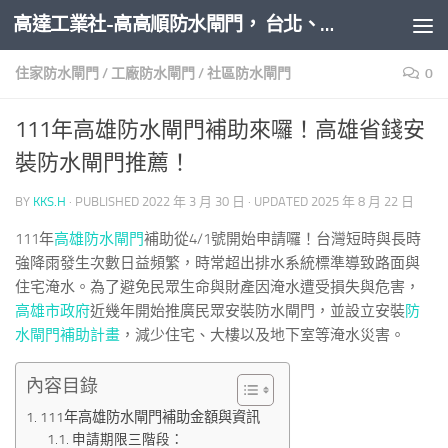
高達工業社-高高順防水閘門， 台北、新北、桃園、新竹、台中、台南、高雄全台防水閘門推薦安裝
Skip to content
住家防水閘門
/
工廠防水閘門
/
社區防水閘門
0
111年高雄防水閘門補助來囉！高雄省錢安
裝防水閘門推薦！
BY
KKS.H
· PUBLISHED
2022 年 3 月 30 日
· UPDATED
2025 年 8 月 22 日
111年
高雄防水閘門
補助從4/1號開始申請囉！台灣短時與長時
強降雨發生次數日益頻繁，時常超出排水系統標準導致路面與
住宅淹水。為了避免民眾生命與財產因淹水遭受損失與危害，
高雄市政府
近幾年開始推廣民眾安裝防水閘門，並設立安裝
防
水閘門補助計畫
，減少住宅、大樓以及地下室等淹水災害。
內容目錄
111年高雄防水閘門補助金額與資訊
申請期限三階段：