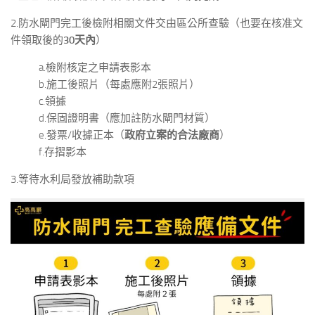
2.防水閘門完工後檢附相關文件交由區公所查驗（也要在核准文
件領取後的
30天內
）
a.檢附核定之申請表影本
b.施工後照片（每處應附2張照片）
c.領據
d.保固證明書（應加註防水閘門材質）
e.發票/收據正本（
政府立案的合法廠商
）
f.存摺影本
3.等待水利局發放補助款項