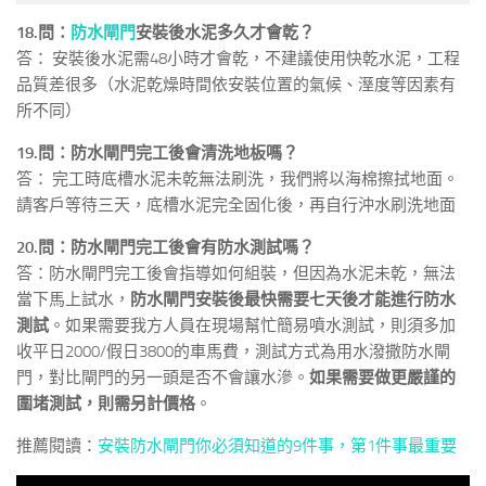
18.問：
防水閘門
安裝後水泥多久才會乾？
答： 安裝後水泥需48小時才會乾，不建議使用快乾水泥，工程
品質差很多（水泥乾燥時間依安裝位置的氣候、溼度等因素有
所不同）
19.問：防水閘門完工後會清洗地板嗎？
答： 完工時底槽水泥未乾無法刷洗，我們將以海棉擦拭地面。
請客戶等待三天，底槽水泥完全固化後，再自行沖水刷洗地面
20.問：防水閘門完工後會有防水測試嗎？
答：防水閘門完工後會指導如何組裝，但因為水泥未乾，無法
當下馬上試水，
防水閘門安裝後最快需要七天後才能進行防水
測試
。如果需要我方人員在現場幫忙簡易噴水測試，則須多加
收平日2000/假日3800的車馬費，測試方式為用水潑撒防水閘
門，對比閘門的另一頭是否不會讓水滲。
如果需要做更嚴謹的
圍堵測試，則需另計價格
。
推薦閱讀：
安裝防水閘門你必須知道的9件事，第1件事最重要