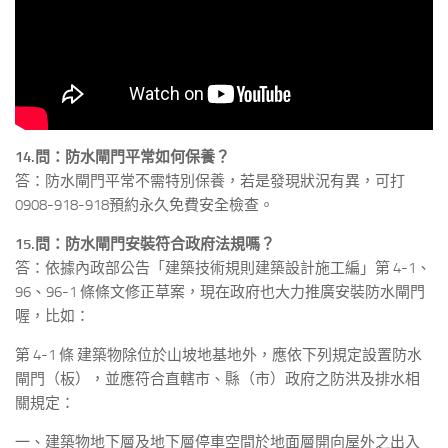
14.問：防水閘門平常如何保養？
答：防水閘門平常不需特別保養，若是發現狀況有異，可打
0908-918-918預約永久免費安全檢查。
15.問：防水閘門安裝符合政府法規嗎？
答：依據內政部公告「建築技術規則建築設計施工編」第 4-1、
96、96-1 條條文修正草案，現在政府也大力推廣安裝防水閘門
喔，比如：
第 4-1 條 建築物除位於山坡地基地外，應依下列規定設置防水
閘門（板），並應符合直轄市、縣（市）政府之防洪及排水相
關規定：
一、建築物地下層及地下層停車空間於地面層開向屋外之出入