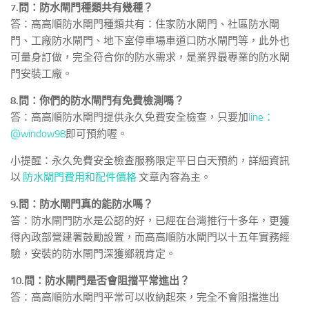
7.問：防水閘門種類共有幾種？
答：高高順防水閘門種類共有：住家防水閘門、社區防水閘
門、工廠防水閘門、地下室停車場車道口防水閘門等，此外也
可量身訂做，完全符合你的防水需求，是業界最專業的防水閘
門安裝工廠。
8.問：你們的防水閘門有免費檢測嗎？
答：高高順防水閘門提供永久免費安全檢查，只要加
line：
@window98
即可預約喔。
小提醒：永久免費安全檢查服務限定平日白天預約，詳細資訊
以
防水閘門費用和配件價格
文章內容為主。
9.問：防水閘門真的能防水嗎？
答：防水閘門防水是公認的好，已經在台灣推行十多年，更獲
得內政部營建署鼓勵設置，而高高順防水閘門以十五年實務經
驗，安裝的防水閘門深獲鄉親肯定。
10.問：防水閘門是否會阻擋平常進出？
答：高高順防水閘門平常可以收納起來，完全不會阻擋進出