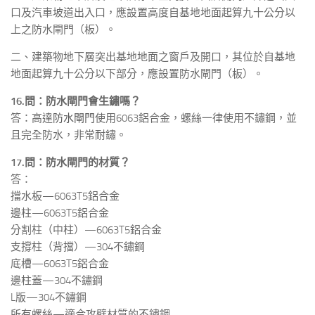
口及汽車坡道出入口，應設置高度自基地地面起算九十公分以
上之防水閘門（板）。
二、建築物地下層突出基地地面之窗戶及開口，其位於自基地
地面起算九十公分以下部分，應設置防水閘門（板）。
16.問：防水閘門會生鏽嗎？
答：高達
防水閘門
使用6063鋁合金，螺絲一律使用不鏽鋼，並
且完全防水，非常耐鏽。
17.問：防水閘門的材質？
答：
擋水板—6063T5鋁合金
邊柱—6063T5鋁合金
分割柱（中柱）—6063T5鋁合金
支撐柱（背擋）—304不鏽鋼
底槽—6063T5鋁合金
邊柱蓋—304不鏽鋼
L版—304不鏽鋼
所有螺絲—適合攻壁材質的不鏽鋼