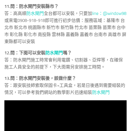
11.問：防水閘門安裝縣市？
答：高高順
防水閘門
全台都可以安裝，只要加
line：@window98
或來電0908-918-918即可進行初步估價：服務區域：基隆市 台
北市 新北市 桃園縣市 新竹市 新竹縣 竹北市 苗栗縣 苗栗市 台中
市 彰化縣 彰化市 南投縣 雲林縣 嘉義縣 嘉義市 台南市 高雄市 屏
東縣都可以安裝
12.問：下雨可以安裝
防水閘門
嗎？
答：防水閘門施工時常會利用電鑽、切割器、亞焊等，在確保
施工人員安全的前提下，下大雨需另安排施工時間。
13.問：防水閘門安裝後，該做什麼？
答：跟安裝技師索取保固卡+工具盒，若是日後遇到需要組裝的
情況，可以參考我們網站的教學影片迅速組裝
防水閘門