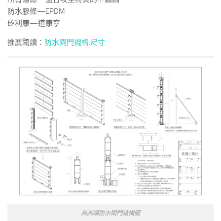
防水膠條—EPDM
矽利康—道康寧
推薦閱讀：
防水閘門規格.尺寸
高高順防水閘門結構圖