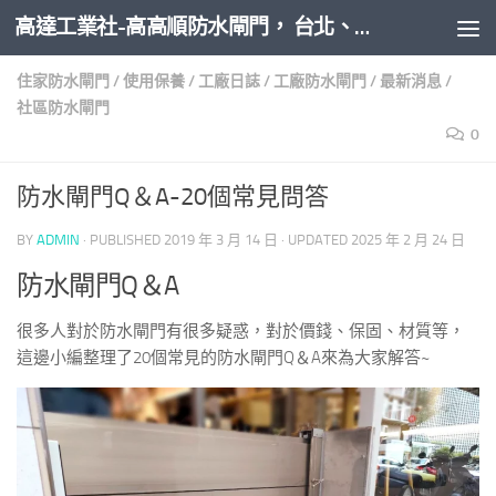
高達工業社-高高順防水閘門， 台北、新北、桃園、新竹、台中、台南、高雄全台防水閘門推薦安裝
Skip to content
住家防水閘門
/
使用保養
/
工廠日誌
/
工廠防水閘門
/
最新消息
/
社區防水閘門
0
防水閘門Q＆A-20個常見問答
BY
ADMIN
· PUBLISHED
2019 年 3 月 14 日
· UPDATED
2025 年 2 月 24 日
防水閘門Q＆A
很多人對於防水閘門有很多疑惑，對於價錢、保固、材質等，
這邊小編整理了20個常見的防水閘門Q＆A來為大家解答~