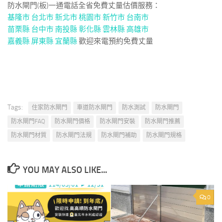
防水閘門(板)一通電話全省免費丈量估價服務：
基隆市
台北市 新北市
桃園市
新竹市
台南市
苗栗縣
台中市
南投縣
彰化縣
雲林縣
高雄市
嘉義縣
屏東縣
宜蘭縣
歡迎來電預約免費丈量
Tags:
住家防水閘門
車道防水閘門
防水測試
防水閘門
防水閘門FAQ
防水閘門價格
防水閘門安裝
防水閘門推薦
防水閘門材質
防水閘門法規
防水閘門補助
防水閘門規格
YOU MAY ALSO LIKE...
0