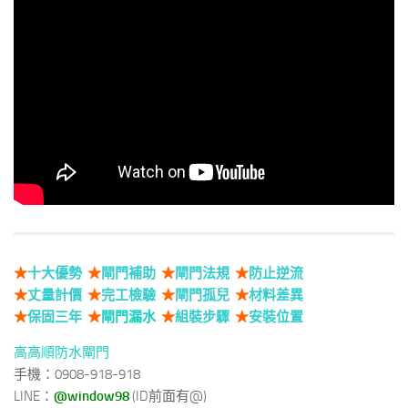
★
十大優勢
★
閘門補助
★
閘門法規
★
防止逆流
★
丈量計價
★
完工檢驗
★
閘門孤兒
★
材料差異
★
保固三年
★
閘門漏水
★
組裝步驟
★
安裝位置
高高順防水閘門
手機：0908-918-918
LINE：
@window98
(ID前面有@)