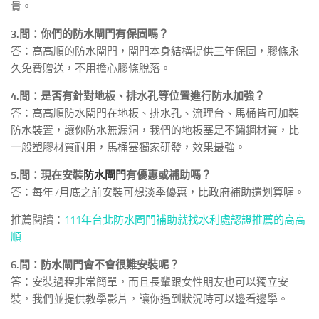
貴。
3.問：你們的防水閘門有保固嗎？
答：高高順的防水閘門，閘門本身結構提供三年保固，膠條永
久免費贈送，不用擔心膠條脫落。
4.問：是否有針對地板、排水孔等位置進行防水加強？
答：高高順防水閘門在地板、排水孔、流理台、馬桶皆可加裝
防水裝置，讓你防水無漏洞，我們的地板塞是不鏽鋼材質，比
一般塑膠材質耐用，馬桶塞獨家研發，效果最強。
5.問：現在安裝
防水閘門
有優惠或補助嗎？
答：每年7月底之前安裝可想淡季優惠，比政府補助還划算喔。
推薦閱讀：
111年台北防水閘門補助就找水利處認證推薦的高高
順
6.問：防水閘門會不會很難安裝呢？
答：安裝過程非常簡單，而且長輩跟女性朋友也可以獨立安
裝，我們並提供教學影片，讓你遇到狀況時可以邊看邊學。